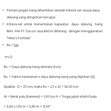
Pemancangan tiang dihentikan setelah kriteria set sesuai daya
dukung yang diinginkan tercapai.
Kriteria set untuk menentukan kapasitas daya dukung tiang
Mini Pile PT. Dacon Jaya Beton dihitung dengan menggunakan
“Hiley’s Formula”
Ru =
h.η
s+c/2
Ru = Daya dukung tiang ultimate (ton)
Ru = Faktor keamanan x daya dukung tiang yang diijinkan (Q)
Apabila : Q = 25 ton, maka Ru = 2,5 x 25 = 62,50 ton
W = Berat palu (hammer) = 1,50 ton h = Tinggi jatuh efektif palu
= 0,80 x 1,00 m = 0,80 m = 31,50”