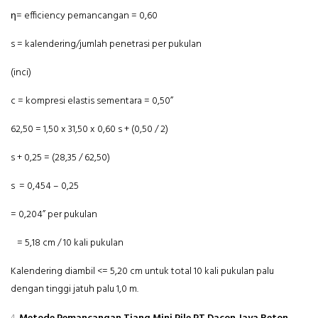
η= efficiency pemancangan = 0,60
s = kalendering/jumlah penetrasi per pukulan
(inci)
c = kompresi elastis sementara = 0,50”
62,50 = 1,50 x 31,50 x 0,60 s + (0,50 / 2)
s + 0,25 = (28,35 / 62,50)
s = 0,454 – 0,25
= 0,204” per pukulan
= 5,18 cm / 10 kali pukulan
Kalendering diambil <= 5,20 cm untuk total 10 kali pukulan palu
dengan tinggi jatuh palu 1,0 m.