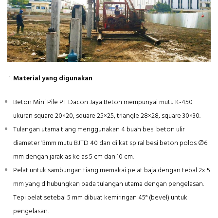
Material yang digunakan
Beton Mini Pile PT Dacon Jaya Beton mempunyai mutu K-450
ukuran square 20×20, square 25×25, triangle 28×28, square 30×30.
Tulangan utama tiang menggunakan 4 buah besi beton ulir
diameter 13mm mutu BJTD 40 dan diikat spiral besi beton polos ∅6
mm dengan jarak as ke as 5 cm dan 10 cm.
Pelat untuk sambungan tiang memakai pelat baja dengan tebal 2x 5
mm yang dihubungkan pada tulangan utama dengan pengelasan.
Tepi pelat setebal 5 mm dibuat kemiringan 45° (bevel) untuk
pengelasan.