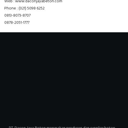
Web : www.daconjayabeton.com
Phone : (021) 5098 6252
0813-8073-8707
0878-2051-1777