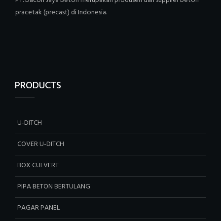
PT. Dacon Jaya Beton merupakan produsen dan supplier beton
pracetak (precast) di Indonesia.
PRODUCTS
U-DITCH
COVER U-DITCH
BOX CULVERT
PIPA BETON BERTULANG
PAGAR PANEL